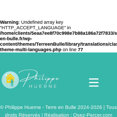
Warning
: Undefined array key
"HTTP_ACCEPT_LANGUAGE" in
/home/clients/5eaa7ee8f70c998e7b88a186a72f7833/si
en-bulle.fr/wp-
content/themes/TerreenBulle/library/translations/cla
theme-multi-languages.php
on line
77
© Philippe Huerne - Terre en Bulle 2024-2026 | Tous
droits Réservés | Réalisation :
Osez-Percer.com